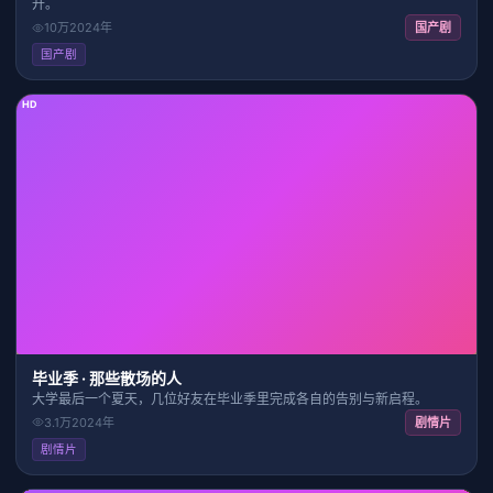
开。
10万
2024
年
国产剧
国产剧
HD
2:22:49
8.8
毕业季 · 那些散场的人
大学最后一个夏天，几位好友在毕业季里完成各自的告别与新启程。
3.1万
2024
年
剧情片
剧情片