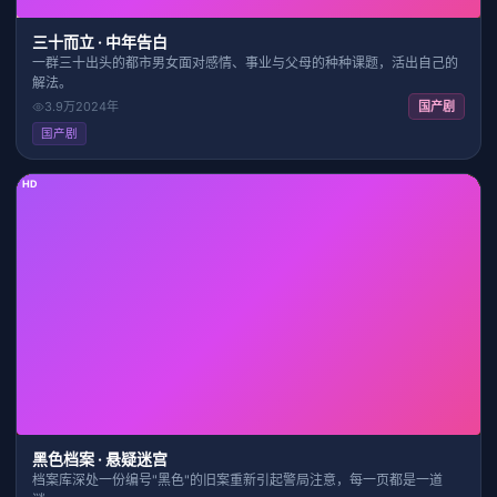
三十而立 · 中年告白
一群三十出头的都市男女面对感情、事业与父母的种种课题，活出自己的
解法。
3.9万
2024
年
国产剧
国产剧
HD
41:18
8.9
黑色档案 · 悬疑迷宫
档案库深处一份编号"黑色"的旧案重新引起警局注意，每一页都是一道