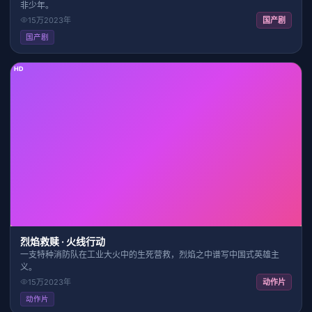
非少年。
15万
2023
年
国产剧
国产剧
HD
2:13:13
8.2
烈焰救赎 · 火线行动
一支特种消防队在工业大火中的生死营救，烈焰之中谱写中国式英雄主
义。
15万
2023
年
动作片
动作片