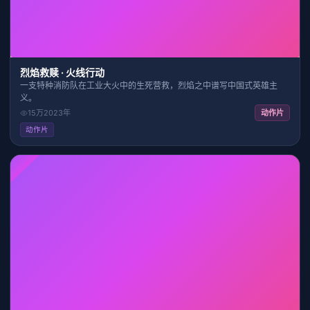
烈焰救赎 · 火线行动
一支特种消防队在工业大火中的生死营救，烈焰之中谱写中国式英雄主
义。
15万
2023
年
动作片
动作片
HD
30:45
7.8