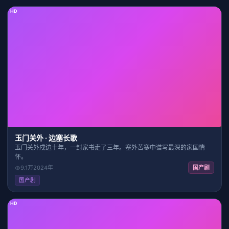
HD
38:54
7.8
玉门关外 · 边塞长歌
玉门关外戍边十年，一封家书走了三年。塞外苦寒中谱写最深的家国情
怀。
9.1万
2024
年
国产剧
国产剧
HD