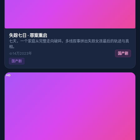
失踪七日 · 罪案重启
七天，一个家庭从完整走向破碎。多线叙事拼出失踪女孩最后的轨迹与真
相。
14万
2023
年
国产剧
国产剧
HD
1:45:55
9.6