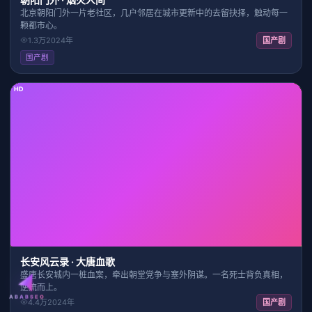
北京朝阳门外一片老社区，几户邻居在城市更新中的去留抉择，触动每一
颗都市心。
1.3万
2024
年
国产剧
国产剧
HD
23:09
9.3
长安风云录 · 大唐血歌
盛唐长安城内一桩血案，牵出朝堂党争与塞外阴谋。一名死士背负真相，
逆流而上。
ABABSEO
4.4万
2024
年
国产剧