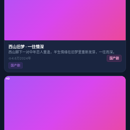
20:00
8.2
西山旧梦 · 一往情深
西山脚下一对中年恋人重逢，半生情缘在旧梦里重新发芽，一往而深。
4.6万
2024
年
国产剧
国产剧
HD
33:09
8.7