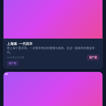
40:00
7.9
上海滩 · 一代风华
老上海十里洋场，一对青年男女的爱情与抉择，见证一座城市的黄金年
代。
14万
2022
年
国产剧
国产剧
HD
39:12
8.1