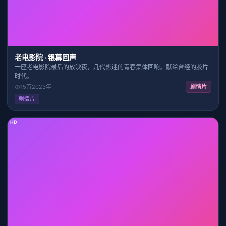
老电影院 · 银幕回声
一座老电影院最后的放映夜，几代影迷的青春集体回响。献给曾经的胶片
时代。
15万
2023
年
剧情片
剧情片
HD
29:27
7.9