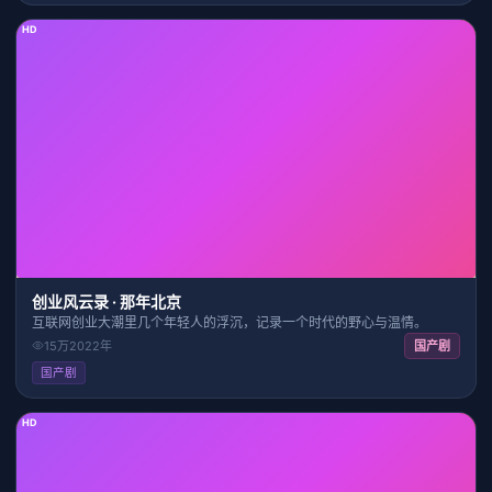
HD
30:45
7.8
创业风云录 · 那年北京
互联网创业大潮里几个年轻人的浮沉，记录一个时代的野心与温情。
15万
2022
年
国产剧
国产剧
HD