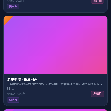
15万
2021
年
国产剧
国产剧
HD
2:32:46
9.2
老电影院 · 银幕回声
一座老电影院最后的放映夜，几代影迷的青春集体回响。献给曾经的胶片
时代。
15万
2023
年
剧情片
剧情片