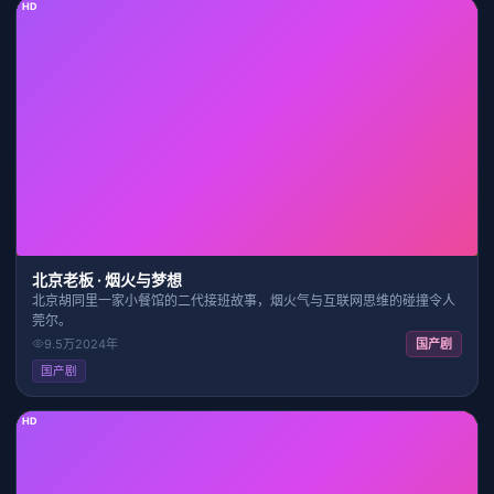
HD
27:36
7.8
北京老板 · 烟火与梦想
北京胡同里一家小餐馆的二代接班故事，烟火气与互联网思维的碰撞令人
莞尔。
9.5万
2024
年
国产剧
国产剧
HD