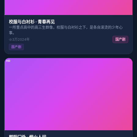
校服与白衬衫 · 青春再见
一所重点高中的高三生群像，校服与白衬衫之下，是各自滚烫的少年心
事。
3万
2024
年
国产剧
国产剧
HD
31:48
8.2
朝阳门外 · 烟火人间