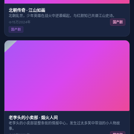
北朝传奇 · 江山如画
北朝乱世，少年英雄在战火中逆袭崛起，与红颜知己共谱江山史诗。
15万
2024
年
国产剧
国产剧
HD
40:45
9.5
老李头的小卖部 · 烟火人间
老李头的小卖部是整条街的情报中心，发生过太多笑中带泪的小人物故
事。