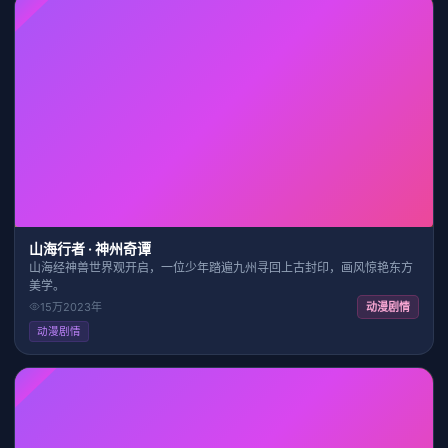
HD
29:27
7.9
山海行者 · 神州奇谭
山海经神兽世界观开启，一位少年踏遍九州寻回上古封印，画风惊艳东方
美学。
15万
2023
年
动漫剧情
动漫剧情
HD