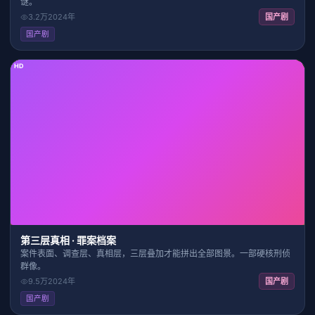
谜。
3.2万
2024
年
国产剧
国产剧
HD
20:30
8.1
第三层真相 · 罪案档案
案件表面、调查层、真相层，三层叠加才能拼出全部图景。一部硬核刑侦
群像。
9.5万
2024
年
国产剧
国产剧