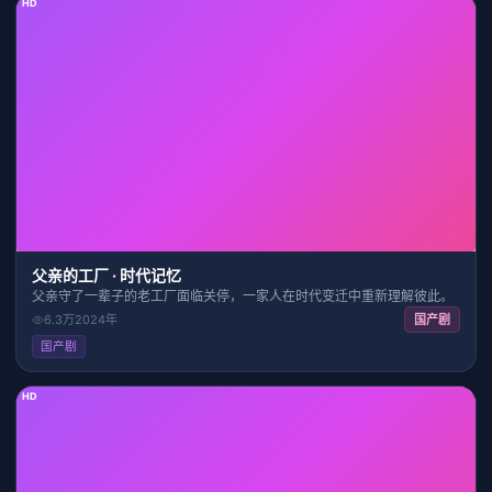
HD
42:36
8.3
父亲的工厂 · 时代记忆
父亲守了一辈子的老工厂面临关停，一家人在时代变迁中重新理解彼此。
6.3万
2024
年
国产剧
国产剧
HD