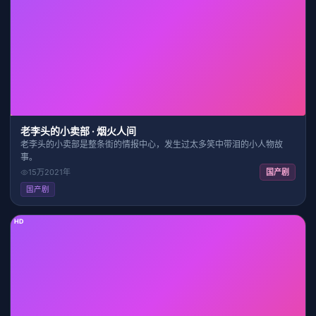
40:45
9.5
老李头的小卖部 · 烟火人间
老李头的小卖部是整条街的情报中心，发生过太多笑中带泪的小人物故
事。
15万
2021
年
国产剧
国产剧
HD
2:32:46
9.2