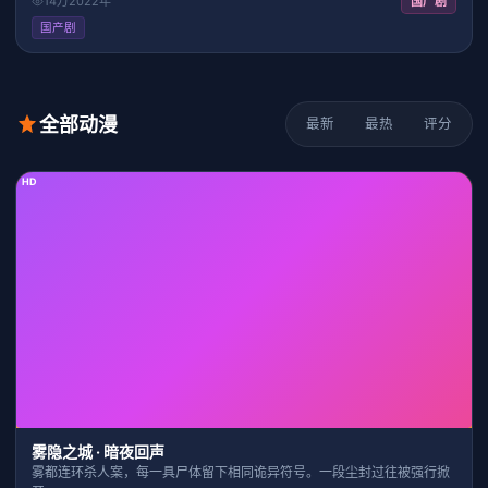
14万
2022
年
国产剧
国产剧
全部动漫
最新
最热
评分
HD
37:06
8.2
雾隐之城 · 暗夜回声
雾都连环杀人案，每一具尸体留下相同诡异符号。一段尘封过往被强行掀