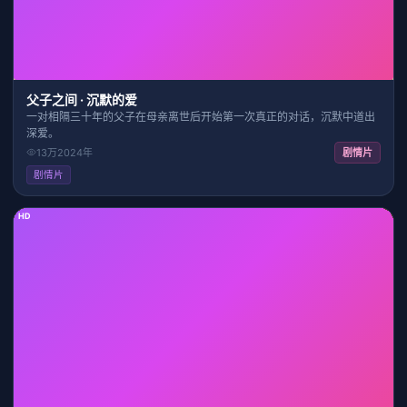
父子之间 · 沉默的爱
一对相隔三十年的父子在母亲离世后开始第一次真正的对话，沉默中道出
深爱。
13万
2024
年
剧情片
剧情片
HD
22:21
9.3