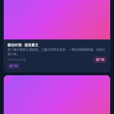
25:15
9.3
御剑听雨 · 谜局重生
名门弟子身陷江湖迷局，几度沉浮终见天命。一柄长剑斩破阴谋，归来已
非少年。
15万
2023
年
国产剧
国产剧
HD
2:13:13
8.2