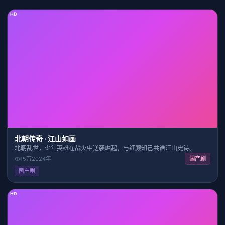
HD
28:24
7.5
北朝传奇 · 江山如画
北朝乱世，少年英雄在战火中逆袭崛起，与红颜知己共谱江山史诗。
15万
2024
年
国产剧
国产剧
HD