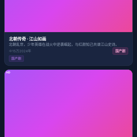
北朝传奇 · 江山如画
北朝乱世，少年英雄在战火中逆袭崛起，与红颜知己共谱江山史诗。
15万
2024
年
国产剧
国产剧
HD
34:57
7.6