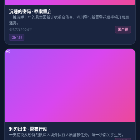
沉睡的密码 · 罪案重启
一桩沉睡十年的悬案因新证据重启侦查，老刑警与新晋警花联手揭开层层
迷雾。
7.7万
2024
年
国产剧
国产剧
HD
2:31:41
7.4
利刃出击 · 雷霆行动
一支精锐反恐特战队深入境外执行人质营救任务，每一秒都关乎生死。