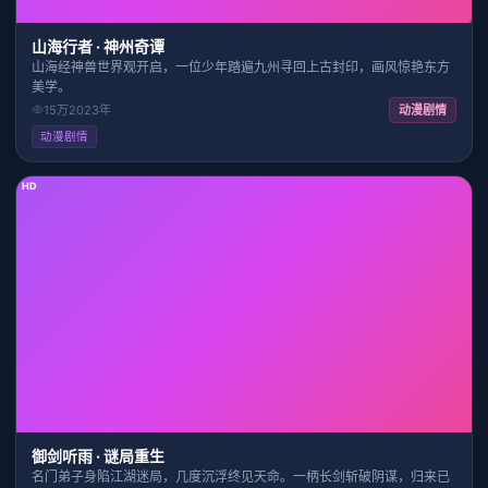
山海行者 · 神州奇谭
山海经神兽世界观开启，一位少年踏遍九州寻回上古封印，画风惊艳东方
美学。
15万
2023
年
动漫剧情
动漫剧情
HD
25:15
9.3
御剑听雨 · 谜局重生
名门弟子身陷江湖迷局，几度沉浮终见天命。一柄长剑斩破阴谋，归来已