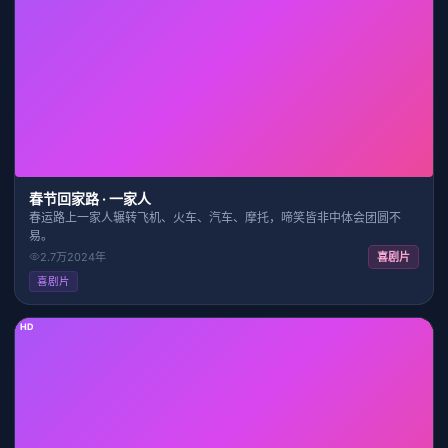
1:41:12
8.0
春节回家路 · 一家人
春运路上一家人辗转飞机、火车、汽车、摩托，啼笑皆非中体会团圆不
易。
2.7万
2024
年
喜剧片
喜剧片
HD
28:24
7.5