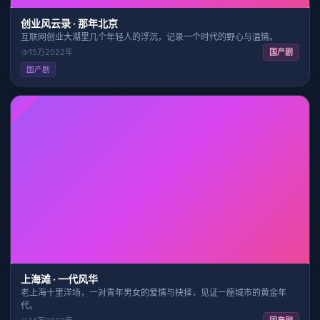
创业风云录 · 那年北京
互联网创业大潮里几个年轻人的浮沉，记录一个时代的野心与温情。
15万
2022
年
国产剧
国产剧
HD
40:00
7.9
上海滩 · 一代风华
老上海十里洋场，一对青年男女的爱情与抉择，见证一座城市的黄金年
代。