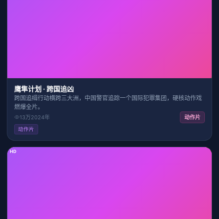
1:44:27
8.3
鹰隼计划 · 跨国追凶
跨国追缉行动横跨三大洲，中国警官追踪一个国际犯罪集团，硬核动作戏
燃爆全片。
13万
2024
年
动作片
动作片
HD
1:48:52
8.1