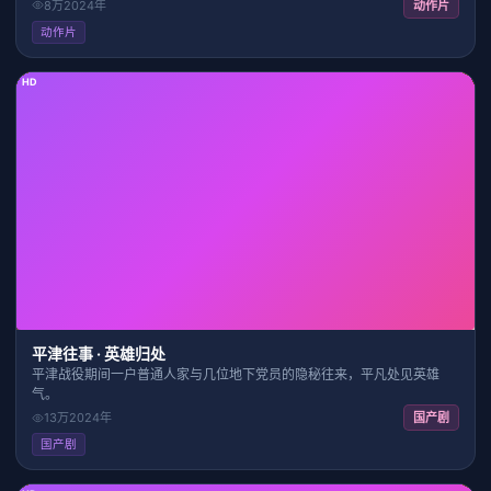
8万
2024
年
动作片
动作片
HD
36:33
9.4
平津往事 · 英雄归处
平津战役期间一户普通人家与几位地下党员的隐秘往来，平凡处见英雄
气。
13万
2024
年
国产剧
国产剧