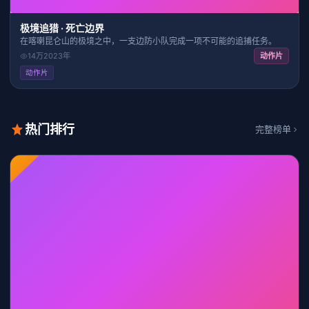
极境追猎 · 死亡边界
在喀喇昆仑山的极境之中，一支边防小队完成一项不可能的追捕任务。
14万
2023
年
动作片
动作片
热门排行
完整榜单
HD
28:24
7.5